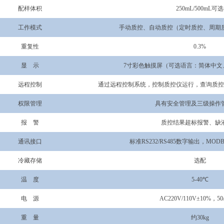
配样体积
250mL/500mL
可选
工作模式
手动质控、自动质控（定时质控、周期
重复性
0.3%
显
示
7
寸
彩色触摸屏（可选语言：简体中文
远程控制
通过远程控制系统，控制质控仪运行，查询质控
权限管理
具有安全管理及
三
级操作
报
警
质控结果超标报警、缺
通讯接口
标准
RS232/RS485
数字输出，
MODB
冷藏存储
选配
温
度
5-40℃
电
源
AC2
2
0V
/110V
±10%
，
50
重
量
约
30
kg