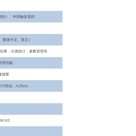
质控）、外部触发质控
、繁体中文、英文）
结果，分类统计，参数管理等
管理功能
液报警
US
协议
，
4-20mA
/
60 HZ