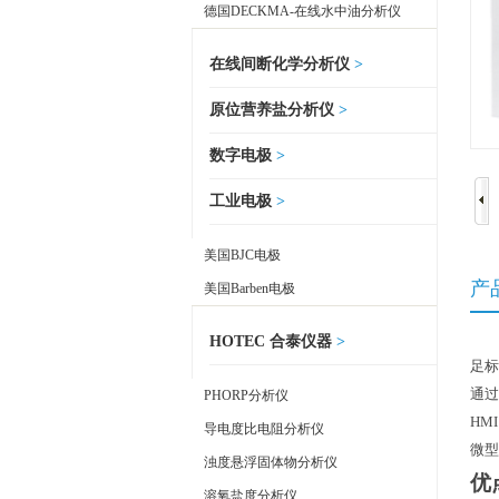
德国DECKMA-在线水中油分析仪
在线间断化学分析仪
>
原位营养盐分析仪
>
数字电极
>
工业电极
>
美国BJC电极
产
美国Barben电极
HOTEC 合泰仪器
>
足标
通过
PHORP分析仪
HM
导电度比电阻分析仪
微型
浊度悬浮固体物分析仪
优
溶氧盐度分析仪