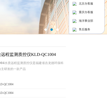
北京办客服
重庆办客服
海洋事业部
售后服务
远程监测质控仪KLD-QC1004
004
水质远程监测质控仪
是
福建省
吉龙德
环保科
自主研发的
一款产品
-QC1004
-QC1004