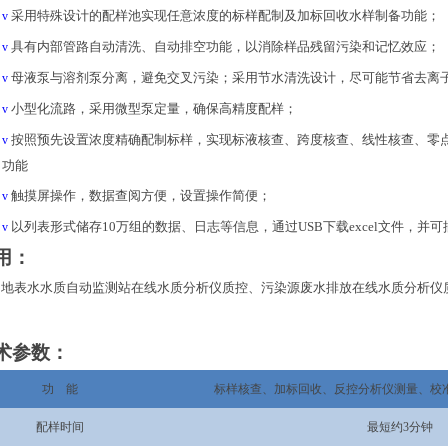
采用特殊设计的配样池实现任意浓度的标样配制及加标回收水样制备功能；
v
具有
内部管路自
动
清洗、自
动
排空
功能
，以消除样品残留污染和记忆效应；
v
母液泵与溶剂泵分离，避免交叉污染；
采用
节水清洗设计，尽可能节省去离
v
小型化流路
，
采用微型泵定量，确保高精度配样
；
v
按照预先设置浓度精确配制标样，
实现
标液核查、跨度核查、线性核查、零
v
功能
触摸屏
操作
，数据查阅方便，设置操作简便
；
v
以列表形式储存
10
万组
的
数据、日志等信息
，通过
USB
下载
excel
文件
，
并
可
v
用：
地表水水质自动监测站在线水质分析仪质控
、
污染源废水排放在线水质分析仪
术参数：
功
能
标样核查、加标回收、反控分析仪测量、校
配样时间
最短约
3
分钟