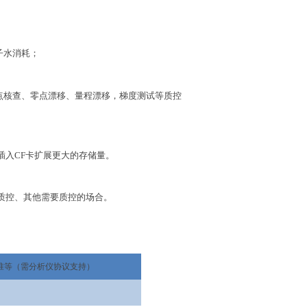
子水消耗
；
点核查、零点漂移、量程漂移，梯度测试等
质控
插入
CF
卡扩展更大的存储量
。
质控
、
其他需要质控的场合
。
准等（需分析仪协议支持）